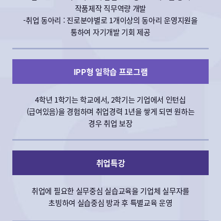
작품제작 직무역량 개발
-취업 동아리 : 진로분야별로 1개이상의 동아리 운영지원을
통하여 자기개발 기회 제공
공지사항
IPP형 일학습 프로그램
[신입생] 2025학년도 신입생 안내사항
2025학년도 신입생 안내사항 2025학년도 목원대학교
4학년 1학기는 학교에서, 2학기는 기업에서 인턴십
전기전자공학과 신입생 여러분을 환영합니다. 불편함 없이
(급여있음)을 경험하며 취업경력 1년을 쌓게 되면 원하는
학교생활에 잘 적응할 수 있도록, 아래 내용 및 첨부파일을
경우 취업 보장
숙지하여 주시기 바랍니다. 1. 2025학년도 입학식 안내
2025-02-28
가. 일 시: 2025년 3월 4일(화) 11:00~ 나. 장 소: 채플 다.
참석을 원하는 학생은 개별적으로 참석 요망 라. 학교
홈페이지 공지 참고 → (LINK) 2. 수강신청 안내 가.
취업특강
학번조회 및 비밀번호 등록 후 수강신청 → 등록방법 참고
(2022학년도)(LINK) 나. 수강신청 기간: 2025.03.04.(화)
취업에 필요한 실무중심 실습교육을 기업체 실무자를
~ 2025.03.10.(월) 다. 2025-1학기 수강신청 안내(필독)
공지사항
초빙하여 실습중심 방과 후 특별교육 운영
→ (LINK) * 교양필수 과목은 졸업 전 반드시 모두 이수
2025학년도 신입생 및 편입생 학생증
* 원하는 전공과목 신청이 불가할 경우, 교양핵심 및
(스마트카드) 신청 안내