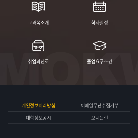
금지(특별한 사유로 수강할 시, 교수님 허가 필요) *
전과생/편입생/복수전공자 → 전공학점 유의사항 필독!
(바로가기) 1. 학년별 수강신청 유의사항 2. 학과 공통
교과목소개
학사일정
안내(필독) ❍ 2026-1학기 수강신청 안내 → (바로가기) ❍
포토갤러리
수강신청 학점 안내 → (바로가기) ❍
전기전자공학과 제35회 졸업작품전시회 개최
입학년도별 이수학점 안내 → (바로가기) ❍ 졸업요구조건
전기전자공학과 제34회 졸업작품전시회 성황리 개최
안내 → (바로가기)
목원대학교 전기전자공학과(학과장:박종수)
는 2025년 12월 10일 전체 교수들이 참석한 가운데
졸업작품전시회를 개최하였다. 졸업작품전시회에 참가한
취업과진로
졸업요구조건
2025-12-13
총 7개의 팀들은 자신들의 작품 제작을 교육부가 주관하는
라이즈(RISE) 사업 및 과학기술정보통신부에서 지원하는
한이음ICT멘토링 사업과 연계하여 추친하였고,
전기전자공학과의 캡스톤디자인 교과목을 통해
진행하였다. 학생들은 직접 라즈베리파이와 아두이노 등
임베디드 보드를 기반으로 센서 및 통신기능을 필수적으로
공지사항
개인정보처리방침
이메일무단수집거부
탑재하고 휴대폰으로 원격제어가 가능한 소프트웨어까지
2025-2학기 수강신청 유의사항 안내
개발하는 등 다양한 종류의 종합적인 개발 능력 체득과
대학정보공시
오시는길
2025-2학기 수강신청 유의사항 안내 ❍ 관심과목
학생논문 경진대회 참가 등 기술문서 작성방법에 대한
등록기간 : 8/11(월) ~ 8/15(금) ❍ 수강신청 (홀수학번) :
실무실험형 교육을 경험한 것이다. 전기전자공학과는 기존
8/18(월) ~ 8/22(금) 수강신청 (짝수학번) : 8/19(화) ~
IT융합전자공학과에서 차세대 에너지 및 2차전지 등