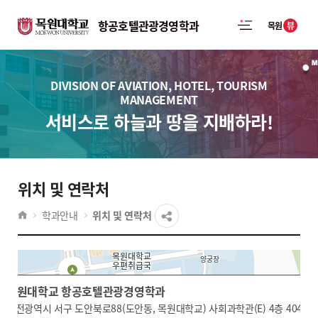
항공호텔관광경영학과
뷰
목원
DIVISION OF AVIATION, HOTEL, TOURISM
MANAGEMENT
서비스로 하늘과 땅을 지배하라!
위치 및 연락처
학과안내
위치 및 연락처
목원대학교 항공호텔관광경영학과
목원대학교 항공호텔관광경영학과
대전광역시 서구 도안북로88(도안동, 목원대학교) 사회과학관(E) 4층 404호
대전광역시 서구 도안북로88(도안동, 목원대학교) 사회과학관(E) 4층 404호