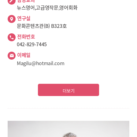
뉴스영어,고급영작문,영어회화
연구실
문화콘텐츠관(B) B323호
전화번호
042-829-7445
이메일
Magilu@hotmail.com
더보기