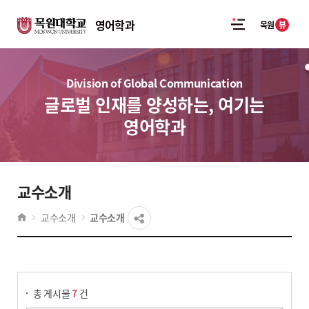
영어학과
뷰
목원
Division of Global Communication
글로벌 인재를 양성하는, 여기는
영어학과
교수소개
교수소개
교수소개
게시물 검색
총 게시물
7
건