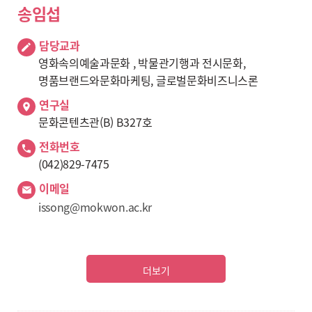
송임섭
담당교과
영화속의예술과문화 , 박물관기행과 전시문화,
명품브랜드와문화마케팅, 글로벌문화비즈니스론
연구실
문화콘텐츠관(B) B327호
전화번호
(042)829-7475
이메일
issong@mokwon.ac.kr
더보기