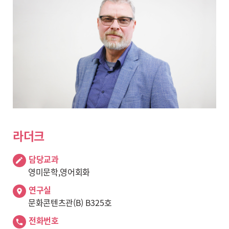
라더크
담당교과
영미문학,영어회화
연구실
문화콘텐츠관(B) B325호
전화번호