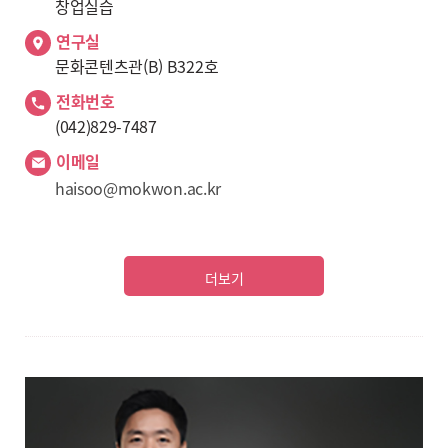
창업실습
연구실
문화콘텐츠관(B) B322호
전화번호
(042)829-7487
이메일
haisoo@mokwon.ac.kr
더보기