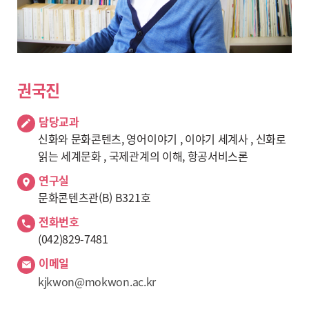
권국진
담당교과
신화와 문화콘텐츠, 영어이야기 , 이야기 세계사 , 신화로
읽는 세계문화 , 국제관계의 이해, 항공서비스론
연구실
문화콘텐츠관(B) B321호
전화번호
(042)829-7481
이메일
kjkwon@mokwon.ac.kr