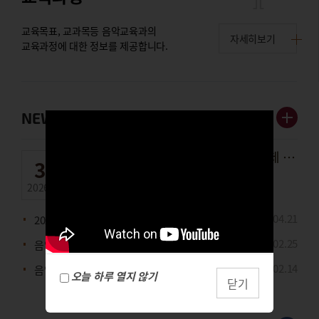
교육목표, 교과목등 음악교육과의
자세히보기
교육과정에 대한 정보를 제공합니다.
NEWS
제58회 (사)한국음악협회 서울음악제 작품 공모 당선
30
2026.07.
2026.04.
21
2026-1 김영길 명예교수 음악이론 특강
2025.02.
25
음악교육과 실기과정표(2026)
2024.02.
14
음악교육과 실기과정표
오늘 하루 열지 않기
닫기