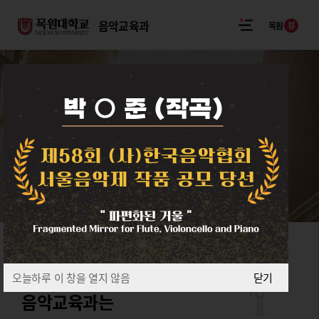
음악교육과
뷰
목원
MUSIC EDUCATION
SINCE 1969
미래환경에 최적화된
음악교육전문가 양성
ABOUT
우리,
오늘하루 이 창을 열지 않음
닫기
음악교육과는