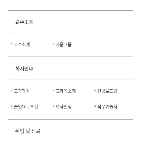
교수소개
교수소개
자문그룹
학사안내
교과과정
교과목소개
전공로드맵
졸업요구조건
학사일정
직무기술서
취업 및 진로