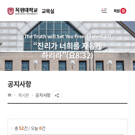
교목실
뷰
목원
The Truth will Set You Free. (John8:32)
“진리가 너희를 자유케
하리라”(요8:32)
공지사항
게시판
공지사항
게시물 검색
총
52
건 / 오늘
0
건