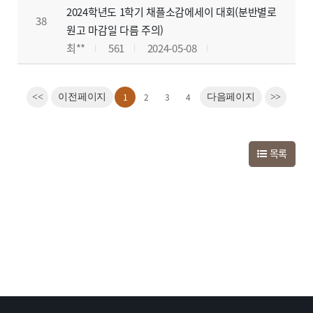
2024학년도 1학기 채플소감에세이 대회(분반별로
38
원고 마감일 다름 주의)
최**
561
2024-05-08
1
2
3
4
<<
이전페이지
다음페이지
>>
목록