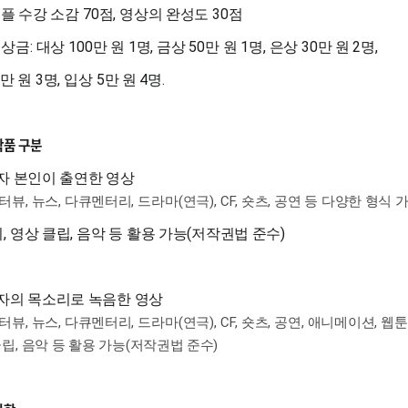
70
,
30
플 수강 소감
점
영상의 완성도
점
:
100
1
,
50
1
,
30
2
,
 상금
대상
만 원
명
금상
만 원
명
은상
만 원
명
0
3
,
5
4
.
만 원
명
입상
만 원
명
작품 구분
자 본인이 출연한 영상
터뷰
,
뉴스
,
다큐멘터리
,
드라마
(
연극
), CF,
숏츠
,
공연 등 다양한 형식 
,
,
(
)
지
영상 클립
음악 등 활용 가능
저작권법 준수
자의 목소리로 녹음한 영상
터뷰
,
뉴스
,
다큐멘터리
,
드라마
(
연극
), CF,
숏츠
,
공연
,
애니메이션
,
웹툰
클립
,
음악 등 활용 가능
(
저작권법 준수
)