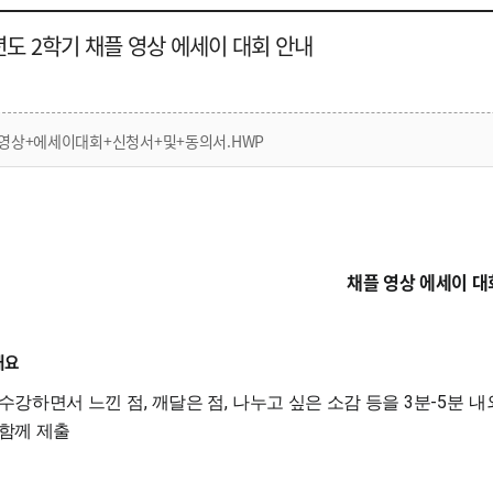
년도 2학기 채플 영상 에세이 대회 안내
영상+에세이대회+신청서+및+동의서.HWP
채플 영상 에세이 대
개요
,
,
3
-5
수강하면서 느낀 점
깨달은 점
나누고 싶은 소감 등을
분
분 내
함께 제출