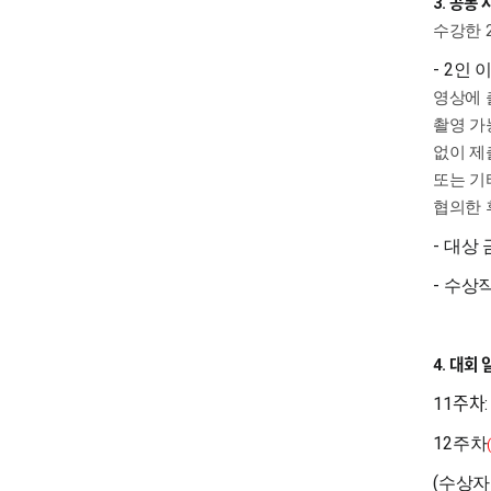
공통 
3.
수강한
- 2
인 
영상에 
촬영 가
없이 제
또는 기
협의한 
-
대상 
-
수상작
대회 
4.
주차
11
12
주차
(
수상자