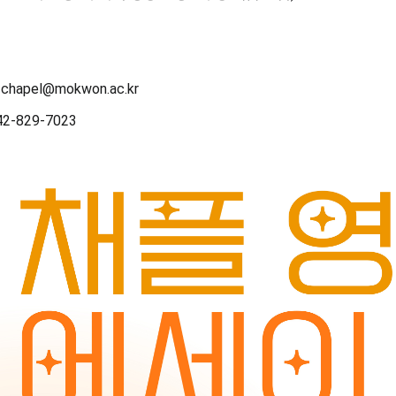
처
: chapel@mokwon.ac.kr
042-829-7023