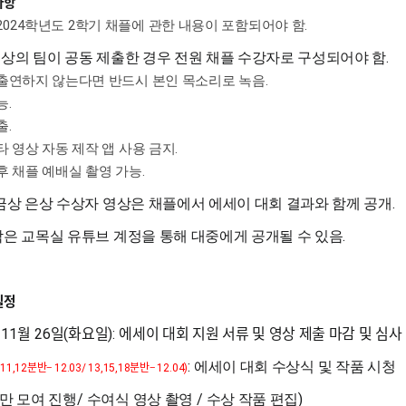
사항
2024
학년도
2
학기 채플에 관한 내용이 포함되어야 함
.
.
이상의 팀이 공동 제출한 경우 전원 채플 수강자로 구성되어야 함
출연하지 않는다면 반드시 본인 목소리로 녹음
.
능
.
출
.
타 영상 자동 제작 앱 사용 금지
.
후 채플 예배실 촬영 가능
.
.
금상 은상 수상자 영상은 채플에서 에세이 대회 결과와 함께 공개
.
은 교목실 유튜브 계정을 통해 대중에게 공개될 수 있음
일정
월
일
화요일
에세이 대회 지원 서류 및 영상 제출 마감 및 심사
: 11
26
(
):
:
분반
–
분반
–
에세이 대회 수상식 및 작품 시청
(11,12
12.03/ 13,15,18
12.04)
/
/
)
만 모여 진행
수여식 영상 촬영
수상 작품 편집