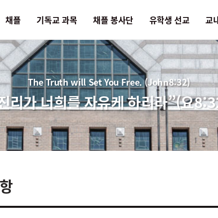
채플
기독교 과목
채플 봉사단
유학생 선교
교
독교 과목
채플 봉사단
유학생 선교
The Truth will Set You Free. (John8:32)
독교의 이해
AWAKE 찬양단
사랑의 샘터
진리가 너희를 자유케 하리라”(요8:3
서의 이해
CAMPERSON
S.E.M
원콘서트 콰이어
성가대
항