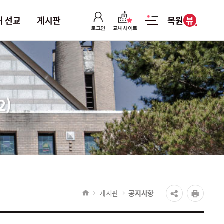
뷰
내 선교
게시판
목원
로그인
교내사이트
교내 선교
게시판
교직원 경건회
공지사항
2)
기독교 동아리
양식 자료실
수업 자료실
포토 갤러리
게시판
공지사항