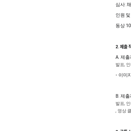
:
심사
채
인원 및
1
동상
제출 
2.
A.
제출
발표
,
인
-
이미
B.
제출
발표
,
인
,
영상 