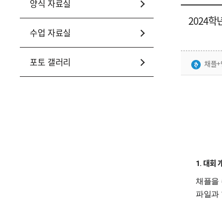
양식 자료실
2024학
수업 자료실
포토 갤러리
채플+
대회 
1.
채플을 
파일과 