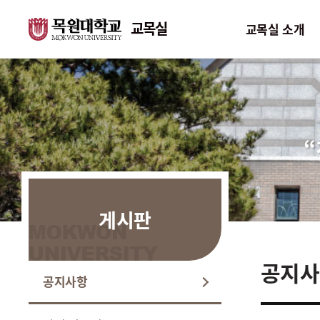
교목실
교목실 소개
교목실 소개
채플
기
인사말
채플 소개
기
“
위치 및 연락처
연합 채플
성
교목실 구성원
이수 요건
목
게시판
공지사
공지사항