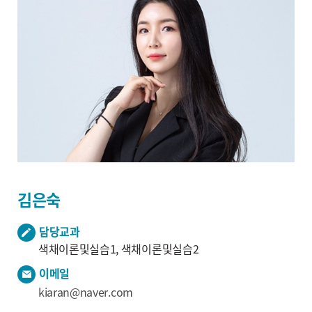
김은숙
담당교과
색채이론및실습1, 색채이론및실습2
이메일
kiaran@naver.com