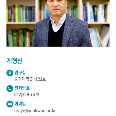
계형산
연구실
공과대학(D) 122호
전화번호
042)829-7572
이메일
hskye@mokwon.ac.kr