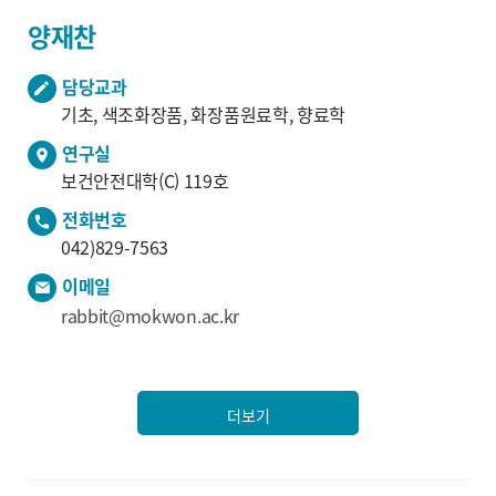
양재찬
담당교과
기초, 색조화장품, 화장품원료학, 향료학
연구실
보건안전대학(C) 119호
전화번호
042)829-7563
이메일
rabbit@mokwon.ac.kr
더보기