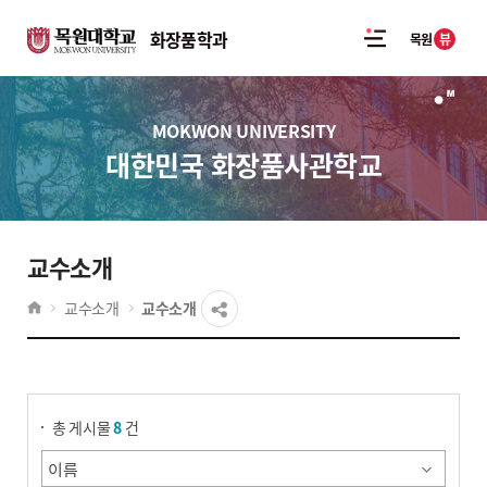
화장품학과
뷰
목원
MOKWON UNIVERSITY
대한민국 화장품사관학교
교수소개
교수소개
교수소개
게시물 검색
총 게시물
8
건