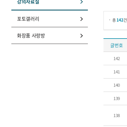
강의자료실
게시물 검색
포토갤러리
총
142
화장품 사랑방
강의자료실
강의자료실 게시판입니다. 글번호, 제목, 작성자, 첨부파일, 조회수, 작성일, 분류로 구분하여 설명합니다.
글번호
142
141
140
139
138