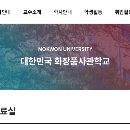
과안내
교수소개
학사안내
학생활동
취업활
학사안내
학생활동
MOKWON UNIVERSITY
교과과정
학생회
대한민국 화장품사관학교
교과목소개
동아리 정보
졸업요구조건
학술활동
학사일정
료실
학교생활
직무기술서