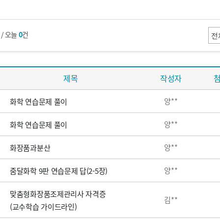
건 / 오늘
0
건
제목
작성자
양**
화학 연습문제 풀이
양**
화학 연습문제 풀이
양**
화장품과분산
양**
줌달화학 9판 연습문제 답(2-5장)
맞춤형화장품조제관리사 자격증
김**
(교수학습 가이드라인)