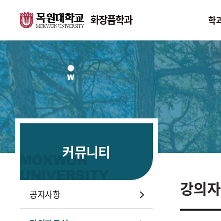
화장품학과
학
학과안내
교수소개
학과소개
교수소개
연혁
학과시설
커뮤니티
위치 및 연락처
강의자
취업과 진로
공지사항
특성화 전략