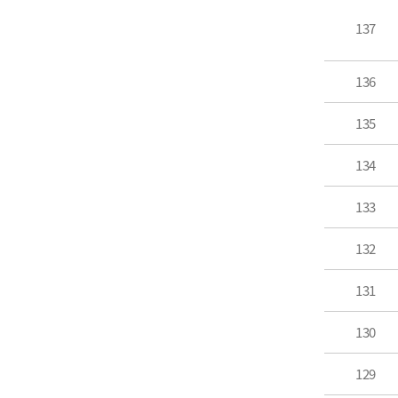
137
136
135
134
133
132
131
130
129