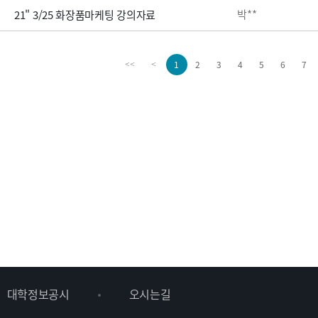
박**
21" 3/25 화장품마케팅 강의자료
1
2
3
4
5
6
7
<<
<
대학정보공시
오시는길