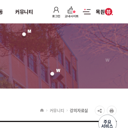
뷰
동
커뮤니티
목원
로그인
교내사이트
취업활동
커뮤니티
취업 및 산학협력
공지사항
졸업생 취·창업 후기
강의자료실
취업/채용정보
포토갤러리
화장품 사랑방
커뮤니티
강의자료실
주요
서비스