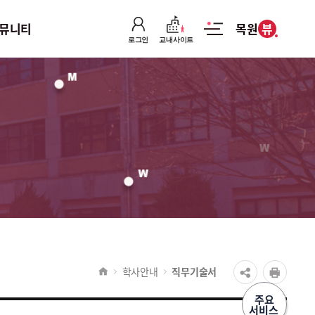
뷰
뮤니티
목원
로그인
교내사이트
커뮤니티
공지사항
취업/채용정보
포토갤러리
학사안내
직무기술서
주요
서비스