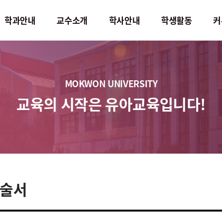
학과안내
교수소개
학사안내
학생활동
커
학사안내
학생활동
MOKWON UNIVERSITY
교육과정 체계
학생회
교육의 시작은 유아교육입니다!
교과과정
동아리 정보
교과목소개
졸업요구조건
술서
학사일정
직무기술서