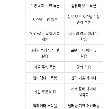
운영 체제 보안 특론
컴퓨터 보안 특론
정보 보호 시스템 운용
시스템 보안 특론
관리 특론
인간-로봇 협업 기술
로봇의 경로 생성 및
개론
학습
3차원 물체 인식 및
로봇 파지 이론 및
실습
실습
자율 주행 로봇
강화 학습
인터렉티브 로봇
산학 기술 세미나
계측 장비 데이터
산업 로봇 비전
시각화
빅데이터 분석을
딥러닝 기반 머신러닝