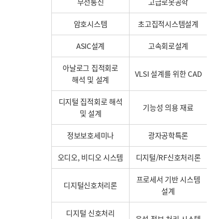
무선통신
고급로봇공학
암호시스템
초고집적시스템설계
ASIC설계
고속회로설계
아날로그 집적회로
VLSI 설계를 위한 CAD
해석 및 설계
디지털 집적회로 해석
기능성 의용 재료
및 설계
정보보호세미나
광자공학특론
오디오, 비디오 시스템
디지털/RF신호처리론
프로세서 기반 시스템
디지털신호처리론
설계
디지털 신호처리
음성 정보 처리 시스템