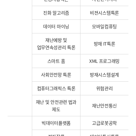
진화 알고리즘
비젼시스템특론
데이터 마이닝
모바일컴퓨팅
재난예방 및
방재 IT특론
업무연속성관리 특론
스마트 홈
XML 프로그래밍
사회안전망 특론
방재시스템설계
컴퓨터그래픽스 특론
위험관리
재난 및 안전관련 법과
재난안전통신
제도
빅데이터플랫폼
고급로봇공학