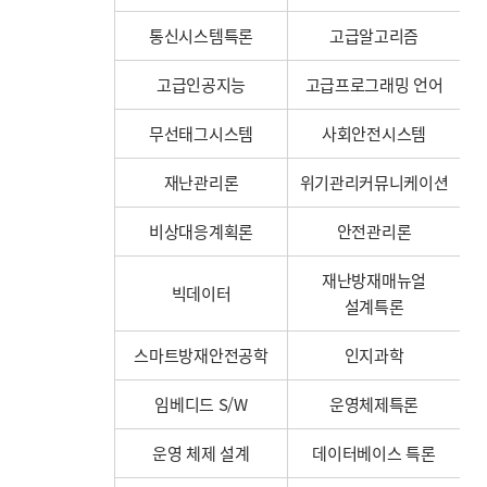
통신시스템특론
고급알고리즘
고급인공지능
고급프로그래밍 언어
무선태그시스템
사회안전시스템
재난관리론
위기관리커뮤니케이션
비상대응계획론
안전관리론
재난방재매뉴얼
빅데이터
설계특론
스마트방재안전공학
인지과학
임베디드 S/W
운영체제특론
운영 체제 설계
데이터베이스 특론