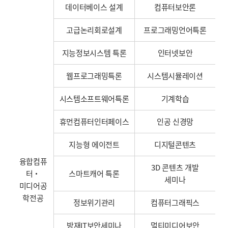
데이터베이스 설계
컴퓨터보안론
고급논리회로설계
프로그래밍언어특론
지능정보시스템 특론
인터넷보안
웹프로그래밍특론
시스템시뮬레이션
시스템소프트웨어특론
기계학습
휴먼컴퓨터인터페이스
인공 신경망
지능형 에이전트
디지털콘텐츠
융합컴퓨
3D 콘텐츠 개발
터・
스마트캐어 특론
세미나
미디어공
학전공
정보위기관리
컴퓨터그래픽스
방재IT보안세미나
멀티미디어보안