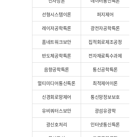
전자장론
데이터통신특론
선형시스템이론
퍼지제어
레이저공학특론
광전자공학특론
홈네트워크보안
집적회로제조공정
반도체공학특론
전자재료특수과제
음향공학특론
통신공학특론
멀티미디어통신특론
최적제어이론
신경회로망제어
통신망정보보호
유비쿼터스보안
광섬유광학
광신호처리
인터넷통신특론