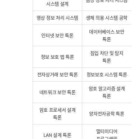
시스템 설계
영상 정보 처리 시스템
생체 의용 시스템 공학
데이터베이스 보안
인터넷 보안 특론
특론
침입 차단 및 탐지
정보 보호 법 특론
특론
전자상거래 보안 특론
정보보호 시스템 특론
암호 알고리즘 설계
네트워크 보안 특론
특론
암호 프로세서 설계
양자전자공학 특론
특론
멀티미디어
LAN 설계 특론
프로그래밍