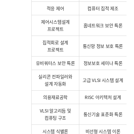
적응 제어
컴퓨터 집적 제조
제어시스템설계
홈네트워크 보안 특론
프로젝트
집적회로 설계
통신망 정보 보호 특론
프로젝트
유비쿼터스 보안 특론
정보보호 세미나 특론
실리콘 컨파일러와
고급 VLSI 시스템 설계
설계 자동화
의용재료공학
RISC 아키텍처 설계
VLSI 알고리듬 및
통신기술 표준화 특론
컴퓨팅 구조
시스템 식별론
비선형 시스템 이론