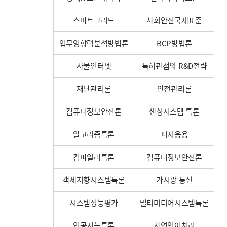
스마트그리드
사회안전국제표준
업무영향력분석방법론
BCP방법론
사물인터넷
특허관점의 R&D전략
재난관리론
안전관리론
컴퓨터정보안전론
센싱시스템 특론
알고리즘특론
퍼지응용
컴파일러특론
컴퓨터정보안전론
객체지향시스템특론
가시광 통신
시스템성능평가
멀티미디어시스템특론
인공지능특론
자연언어처리