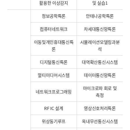
활용한 이상감지
및 실습1
정보공학특론
안테나공학특론
컴퓨터네트워크
차세대통신망특론
이동및개인휴대통신특
시뮬레이션모델링과분
론
석
디지털통신특론
대역확산통신시스템
멀티미디어시스템
데이터통신망특론
마이크로파 회로 및
네트워크프로그래밍
측정
RF IC 설계
영상신호처리특론
위상동기루프
옥내무선통신시스템