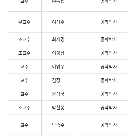
교수
송특섭
공학박사
부교수
여상수
공학박사
조교수
최재명
공학박사
조교수
이성상
공학박사
교수
이영우
공학박사
교수
김정태
공학박사
교수
문상국
공학박사
조교수
박찬봉
공학박사
교수
박종수
공학박사