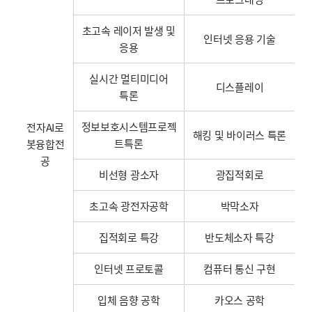
초고속 레이저 발생 및
인터넷 응용 기술
응용
실시간 멀티미디어
디스플레이
특론
정보보호시스템프로젝
전자AI로
해킹 및 바이러스 특론
트특론
봇융합전
공
비선형 광소자
광집적회로
초고속 광전자공학
박막소자
집적회로 특강
반도체소자 특강
인터넷 프로토콜
컴퓨터 통신 구현
입체 음향 공학
카오스 공학