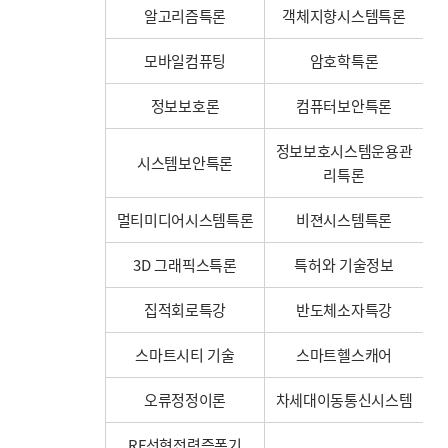
알고리즘특론
객체지향시스템특론
모바일컴퓨팅
암호학특론
정보보호론
컴퓨터보안특론
정보보호시스템운용관
시스템보안특론
리특론
멀티미디어시스템특론
비젼시스템특론
3D 그래픽스특론
특허와 기술정보
집적회로특강
반도체소자특강
스마트시티 기술
스마트헬스캐어
오류정정이론
차세대이동통신시스템
RF선형전력증폭기