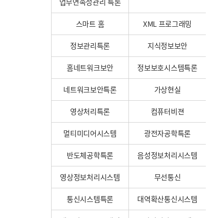
업무연속성관리 특론
스마트 홈
XML 프로그래밍
정보관리특론
지식정보보안
홈네트워크보안
정보보호시스템특론
네트워크보안특론
가상현실
영상처리특론
컴퓨터비젼
멀티미디어시스템
광전자공학특론
반도체공학특론
음성정보처리시스템
영상정보처리시스템
무선통신
통신시스템특론
대역확산통신시스템