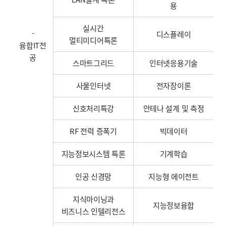
용
실시간
-
디스플레이
멀티미디어특론
융합IT전
공
스마트그리드
인터넷응용기술
사물인터넷
전자장이론
신호처리특강
안테나 설계 및 측정
RF 전력 증폭기
빅데이터
지능정보시스템 특론
기계학습
인공 신경망
지능형 에이전트
지식마이닝과
지능정보융합
비즈니스 인텔리전스