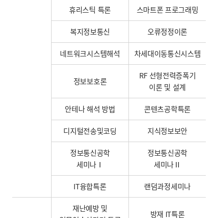
휴리스틱 특론
스마트폰 프로그래밍
복지정보통신
오류정정이론
네트워크시스템해석
차세대이동통신시스템
RF 선형전력증폭기
정보보호론
이론 및 설계
안테나 해석 방법
콘텐츠공학특론
디지털전송및코딩
지식정보보안
정보통신공학
정보통신공학
세미나Ⅰ
세미나Ⅱ
IT융합특론
랜덤과정세미나
재난예방 및
방재 IT특론