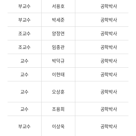
부교수
서용호
공학박사
부교수
박세준
공학박사
조교수
양정연
공학박사
조교수
임종관
공학박사
교수
박덕규
공학박사
교수
이현태
공학박사
교수
오상훈
공학박사
교수
조용희
공학박사
부교수
이상욱
공학박사