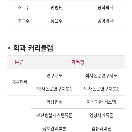
조교수
민병원
공학박사
조교수
정윤수
공학박사
학과 커리큘럼
학사안내 – 공통과목 해설
분류
과목명
연구지도
석사논문연구지도
공통과목
박사논문연구지도1
박사논문연구지도2
가상현실
지식기반 시스템
분산병렬시스템특론
영상처리특론
정보관리특론
컴퓨터비젼