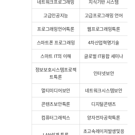
네트워크프로그래밍
지식기반 시스템
고급인공지능
고급프로그래밍 언어
프로그래밍언어특론
웹프로그래밍특론
스마트폰 프로그래밍
4차산업혁명기술
스마트 IT의 이해
글로벌 IT융합 세미나
정보보호시스템프로젝
인터넷보안
트특론
멀티미디어보안
네트워크시스템보안
콘텐츠보안특론
디지털콘텐츠
컴퓨터그래픽스
양자전자공학특론
초고속레이저발생및응
LAN설계 특론