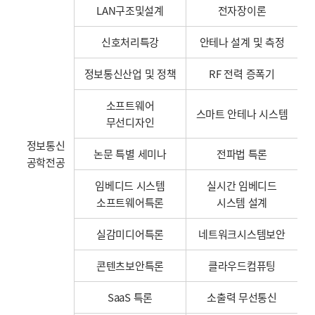
LAN구조및설계
전자장이론
신호처리특강
안테나 설계 및 측정
정보통신산업 및 정책
RF 전력 증폭기
소프트웨어
스마트 안테나 시스템
무선디자인
정보통신
논문 특별 세미나
전파법 특론
공학전공
임베디드 시스템
실시간 임베디드
소프트웨어특론
시스템 설계
실감미디어특론
네트워크시스템보안
콘텐츠보안특론
클라우드컴퓨팅
SaaS 특론
소출력 무선통신