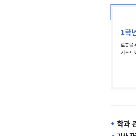
1학
로봇을 
기초프
학과 
기사 자