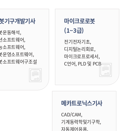
봇기구개발기사
마이크로로봇
(1~3급)
봇운동해석,
션소프트웨어,
전기전자기초,
능소프트웨어,
디지털논리회로,
봇운영소프트웨어,
마이크로프로세서,
봇소프트웨어구조설
C언어, PLD 및 PCB
메카트로닉스기사
CAD/CAM,
기계동력학및기구학,
자동제어응용,