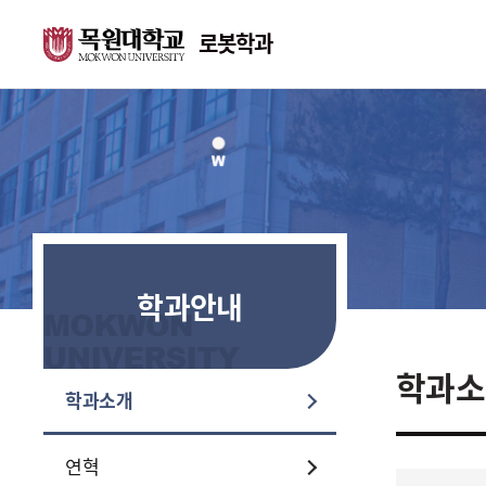
로봇학과
학과안내
교수소개
학과소개
교수소개
연혁
학과안내
학과시설
위치 및 연락처
학과소
학과소개
취업과 진로
연혁