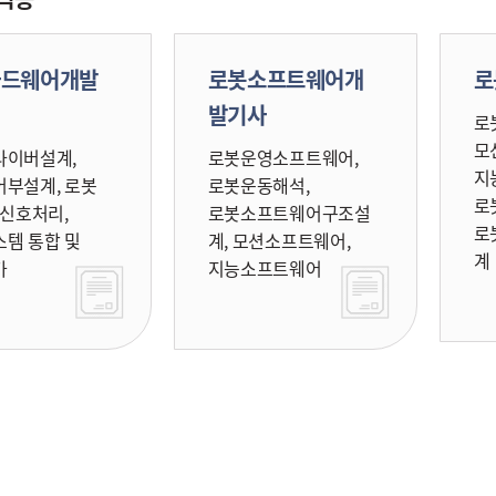
하드웨어개발
로봇소프트웨어개
로
발기사
로
모
라이버설계,
로봇운영소프트웨어,
지
부설계, 로봇
로봇운동해석,
로
 신호처리,
로봇소프트웨어구조설
로
템 통합 및
계, 모션소프트웨어,
계
가
지능소프트웨어