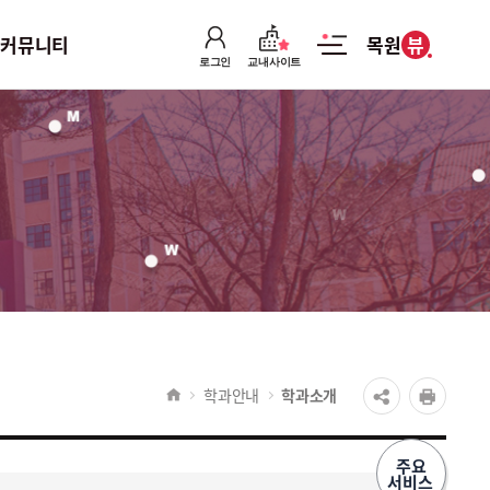
뷰
커뮤니티
목원
로그인
교내사이트
커뮤니티
공지사항
강의자료실
취업/채용정보
학과 유튜브
학과안내
학과소개
주요
서비스