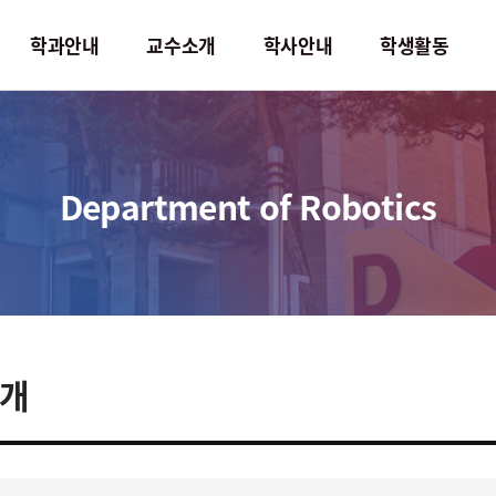
학과안내
교수소개
학사안내
학생활동
학사안내
학생활동
Department of Robotics
교과과정
학생회
교과목소개
학생작품
졸업요구조건
학생행사
학사일정
명예의전당
개
직무기술서