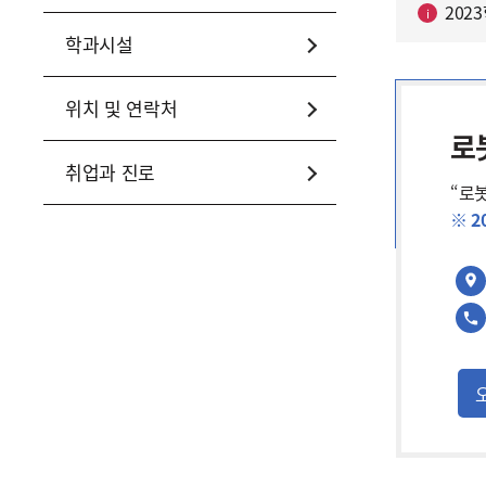
202
학과시설
위치 및 연락처
로
취업과 진로
“로
※ 