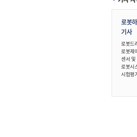
로봇
기사
로봇드
로봇제어
센서 및
로봇시스
시험평