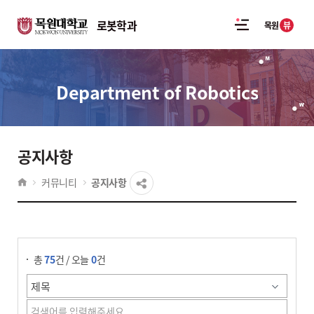
로봇학과
뷰
목원
Department of Robotics
공지사항
커뮤니티
공지사항
게시물 검색
총
75
건 / 오늘
0
건