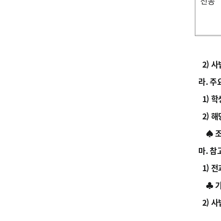
전공
2) 사
라. 주
1) 학
2) 해
♠ 조교
마. 참
1) 전과
♣ 기존
2) 사범