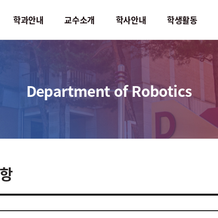
학과안내
교수소개
학사안내
학생활동
학사안내
학생활동
Department of Robotics
교과과정
학생회
교과목소개
학생작품
졸업요구조건
학생행사
학사일정
명예의전당
항
직무기술서