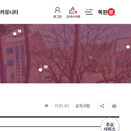
뷰
커뮤니티
목원
로그인
교내사이트
커뮤니티
공지사항
강의자료실
취업/채용정보
학과 유튜브
커뮤니티
공지사항
주요
서비스