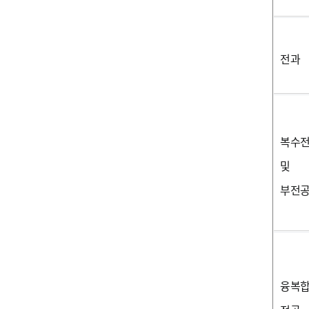
전과
복수
및
부전
융복