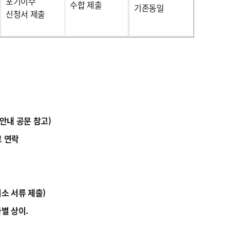
포기이수
수합 제출
기존동일
신청서 제출
안내 공문 참고)
로 연락
소 서류 제출)
과별 상이.