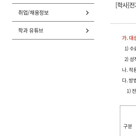
[학사]전
취업/채용정보
학과 유튜브
가. 대
1) 수
2) 성적
나. 적용
다. 방
1) 전
구분