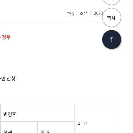
조**
2023.06.29
753
학사
는 경우
라인 신청
변경후
비 고
학생
학과