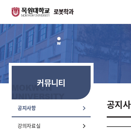
로봇학과
학과안내
교수소개
학과소개
교수소개
연혁
커뮤니티
학과시설
위치 및 연락처
공지사
공지사항
취업과 진로
강의자료실