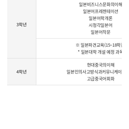
일본비즈니스문화의이해
일본어프레젠테이션
일본어학개론
3학년
시청각일본어
일본어작문
※ 일본파견교육(15~18학점)
* 일본대학 개설 예정 과목
현대중국의이해
4학년
일본인의사고방식과커뮤니케이션 
고급중국어회화