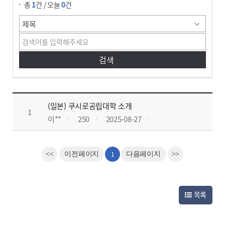
총
1
건 / 오늘
0
건
게시판
게시판 게시판입니다. 글번호, 제목, 작성자, 조회수, 작성일, 첨부파일로 구분하여 설명합니다.
(일본) 쿠시로공립대학 소개
1
이**
250
2025-08-27
1
<<
이전페이지
다음페이지
>>
목록