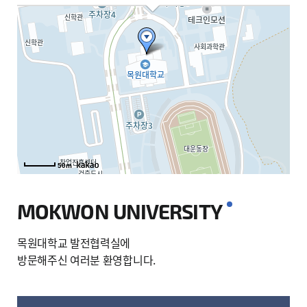
50m
50m
MOKWON UNIVERSITY
목원대학교 발전협력실에
방문해주신 여러분 환영합니다.