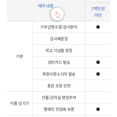
예우내용
1백만원
미만
기부금영수증/감사편지
●
감사패증정
학교 기념품 증정
기본
성탄카드 발송
●
목원사랑소식지 발송
●
총장 초청 만찬
건물/강의실 명칭부여
이름 남기기
명예의 전당에 녹명
●