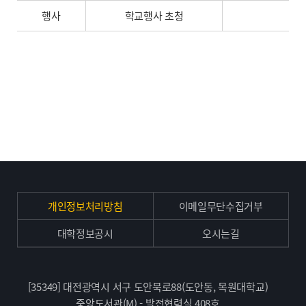
행사
학교행사 초청
개인정보처리방침
이메일무단수집거부
대학정보공시
오시는길
[35349] 대전광역시 서구 도안북로88(도안동, 목원대학교)
중앙도서관(M) - 발전협력실 408호