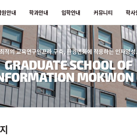
학원안내
학과안내
입학안내
커뮤니티
학사
입학안내
커뮤니티
최적의 교육연구인프라 구축, 환경변화에 적응하는 인재양성
모집요강
학사공지
GRADUATE SCHOOL OF
입시자료실
일반공지
INFORMATION MOKWON 
서식자료실
Q&A
지