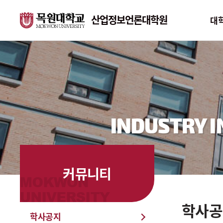
산업정보언론대학원
대
대학원안내
학과안내
대학원소개
사회계열
연혁
공학계열
INDUSTRY 
기구 및 구성
예체능계열
행정업무 안내
이학계열
커뮤니티
위치 및 연락처
학사공
학사공지