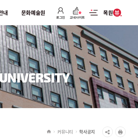
뷰
안내
문화예술원
목원
로그인
교내사이트
학사안내
문화예술원
.
학사일정
문화예술원 소개
장학안내
학기별 강의 현황
UNIVERSITY
학칙 및 제규정
기수별 수료생
학사정보
커뮤니티
학사공지