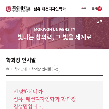
섬유·패션디자인학과
뷰
목원
MOKWON UNIVERSITY
빛나는 창의력, 그 빛을 세계로
학과장 인사말
학과안내
학과장 인사말
안녕하십니까
섬유·패션디자인학과 학과장
김성민입니다.