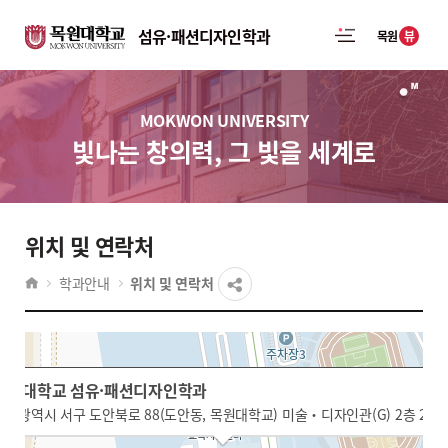
섬유·패션디자인학과
뷰
목원
MOKWON UNIVERSITY
빛나는 창의력, 그 빛을 세계로
위치 및 연락처
학과안내
위치 및 연락처
목원대학교 섬유·패션디자인학과
목원대학교 섬유·패션디자인학과
대전광역시 서구 도안북로 88(도안동, 목원대학교) 미술・디자인관(G) 2층 215
대전광역시 서구 도안북로 88(도안동, 목원대학교) 미술・디자인관(G) 2층 215