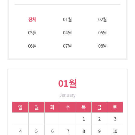
전체
01월
02월
03월
04월
05월
06월
07월
08월
01월
January
01월 학사 일정입니다.
일
월
화
수
목
금
토
1
2
3
4
5
6
7
8
9
10