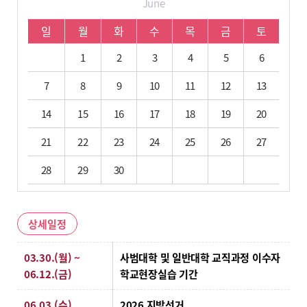
June
06월 학사 일정입니다.
일
월
화
수
목
금
토
1
2
3
4
5
6
7
8
9
10
11
12
13
14
15
16
17
18
19
20
21
22
23
24
25
26
27
28
29
30
상세일정
상세일정
03.30.(월) ~
사범대학 및 일반대학 교직과정 이수자
06.12.(금)
학교현장실습 기간
06.03.(수)
2026 지방선거