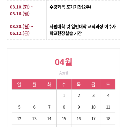
03.10.(화) ~
수강과목 포기기간(2주)
03.16.(월)
03.30.(월) ~
사범대학 및 일반대학 교직과정 이수자
06.12.(금)
학교현장실습 기간
04월
April
04월 학사 일정입니다.
일
월
화
수
목
금
토
1
2
3
4
5
6
7
8
9
10
11
12
13
14
15
16
17
18