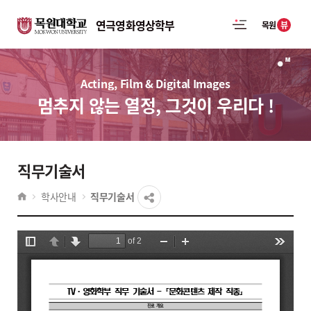
연극영화영상학부
뷰
목원
Acting, Film & Digital Images
멈추지 않는 열정, 그것이 우리다 !
직무기술서
학사안내
직무기술서