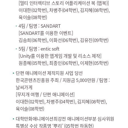
[멀티 인터렉티브 스토리 어플리케이션 북 (앱북)]
이대한(02학번), 차병주(04학번), 김지혜(08학번),
육이슬(08학번)
4팀 / 팀명 : SANDART
[SANDART를 이용한 이벤트]
김승희(06학번), 이화선(06학번), 김유진(09학번)
5팀 / 팀명 : entic soft
[Unity를 이용한 앱게임 개발 및 리소스 제작]
원종혜(05학번), 최종인(06학번), 이제현(05학번)
단편 애니메이션 제작지원 사업 당선
한국콘텐츠진흥원 주최 / 지원금 5,000만원 / 팀명 :
날씨가게
[무지개 여행 / 단편 애니메이션]
이대한(02학번), 차병주(04학번), 김지혜(08학번),
육이슬(08학번)
대학만화애니메이션최강전 애니메이션부분 심사위원
특별상 수상 작품명 ‘뿌리’ (05학번 하동현)