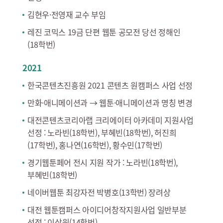
김현우·전영재 교수 부임
레진 코믹스 19금 단편 웹툰 공모전 당선 정해인
(18학번)
2021
한국콘텐츠진흥원 2021 콘텐츠 원캠퍼스 사업 선정
만화·애니메이션과 → 웹툰·애니메이션과 명칭 변경
대전콘텐츠코리아랩 크리에이터 아카데미 지원사업
선정 : 노라빈(18학번), 부혜빈(18학번), 허진희
(17학번), 홍나연(16학번), 황수민(17학번)
경기웹툰페어 전시 지원 작가 : 노라빈(18학번),
부혜빈(18학번)
네이버웹툰 최강자전 박병호(13학번) 장려상
대전 웹툰캠퍼스 아이디어창작지원사업 일반부분
선정 : 이상원(14학번)