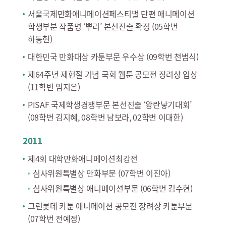
서울국제만화애니메이션페스티벌 단편 애니메이션
학생부분 작품명 ‘뿌리’ 본선진출 확정 (05학번
하동현)
대한민국 만화대상 카툰부문 우수상 (09학번 천범식)
제64주년 제헌절 기념 국회 웹툰 공모전 장려상 입상
(11학번 임지은)
PISAF 국제학생경쟁부문 본선진출 ‘왕란낳기대회’
(08학번 김지혜, 08학번 남보라, 02학번 이대한)
2011
제4회 대학만화애니메이션최강전
심사위원특별상 만화부문 (07학번 이진아)
심사위원특별상 애니메이션부문 (06학번 김수현)
그린롯데 카툰 애니메이션 공모전 장려상 카툰부분
(07학번 전예정)