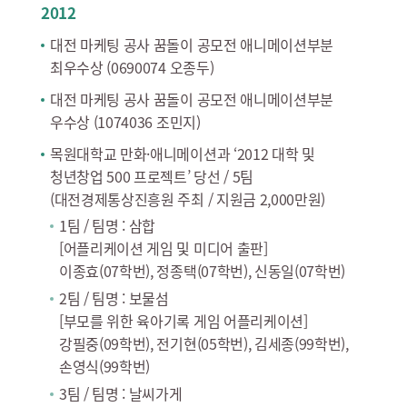
2012
대전 마케팅 공사 꿈돌이 공모전 애니메이션부분
최우수상 (0690074 오종두)
대전 마케팅 공사 꿈돌이 공모전 애니메이션부분
우수상 (1074036 조민지)
목원대학교 만화·애니메이션과 ‘2012 대학 및
청년창업 500 프로젝트’ 당선 / 5팀
(대전경제통상진흥원 주최 / 지원금 2,000만원)
1팀 / 팀명 : 삼합
[어플리케이션 게임 및 미디어 출판]
이종효(07학번), 정종택(07학번), 신동일(07학번)
2팀 / 팀명 : 보물섬
[부모를 위한 육아기록 게임 어플리케이션]
강필중(09학번), 전기현(05학번), 김세종(99학번),
손영식(99학번)
3팀 / 팀명 : 날씨가게