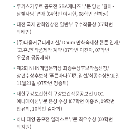
루키스카우트 공모전 SBA케냐즈 부문 당선 ‘월아~
달빛사탕’ 연재 (04학번 여시현, 08학번 신혜정)
대전 국제 만화영상전 일반부 우수작품상 (07학번
박태민)
(주)다음커뮤니케이션/ Daum 만화속세상 웹툰 연재/
‘고.흔.연’작품제작 계약 (07학번 이진아, 07학번
우문경 공동제작)
제2회 NHN게임문학상 최종수상후보작품선정/
장편수상후보작 ‘푸른바다’/ 現 ,입선/최종수상발표일
11월21일 (07학번 정종택)
대한구강보건협회 구강보건작품공보전 UCC.
애니메이션부문 은상 수상 (07학번 이종효, 09학번
안유희, 10학번 김차희)
하나 태양 공모전 일러스트부문 최우수상 (00학번
박지원)