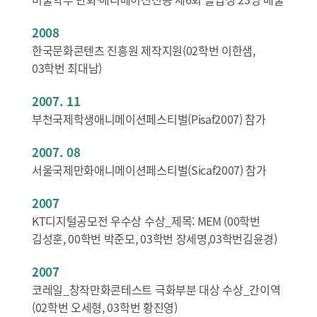
2008
한국문화콘텐츠 진흥원 제작지원(02학번 이한샘,
03학번 최대남)
2007. 11
부천국제학생애니메이션페스티벌(Pisaf2007) 참가
2007. 08
서울국제만화애니메이션페스티벌(Sicaf2007) 참가
2007
KT디지털공모전 우수상 수상_제목: MEM (00학번
김성훈, 00학번 박준모, 03학번 장세명,03학번김윤경)
2007
코레일_창작만화콘테스트 극화부분 대상 수상_간이역
(02학번 오세형, 03학번 황진영)