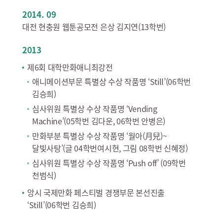
2014. 09
대전 현충원 웹툰공모전 은상 김지연(13학번)
2013
제6회 대학만화애니최강전
애니메이션부문 특별상 수상 작품명 ‘Still’(06학번
김승희)
심사위원 특별상 수상 작품명 ‘Vending
Machine’(05학번 김다운, 06학번 안병은)
만화부분 특별상 수상 작품명 ‘월아(月兒)~
달빛사탕’(글 04학번여시현, 그림 08학번 신혜정)
심사위원 특별상 수상 작품명 ‘Push off’ (09학번
천범식)
앙시 국제만화 페스티벌 경쟁부문 본선진출
‘Still’(06학번 김승희)