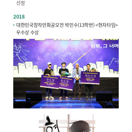
선정
2018
대한민국창작만화공모전 박민수(13학번) <현자타임>
우수상 수상