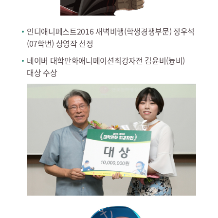
인디애니페스트2016 새벽비행(학생경쟁부문) 정우석
(07학번) 상영작 선정
네이버 대학만화애니메이션최강자전 김윤비(늉비)
대상 수상