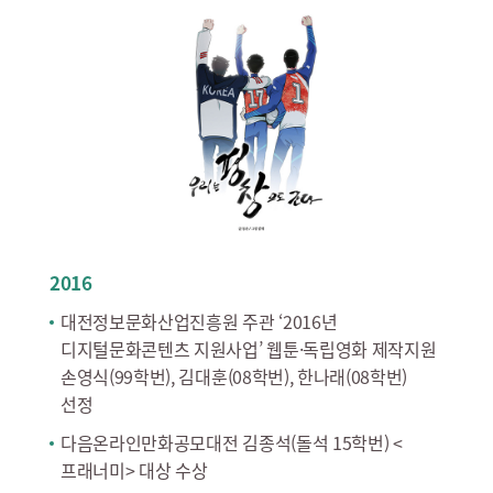
2016
대전정보문화산업진흥원 주관 ‘2016년
디지털문화콘텐츠 지원사업’ 웹툰·독립영화 제작지원
손영식(99학번), 김대훈(08학번), 한나래(08학번)
선정
다음온라인만화공모대전 김종석(돌석 15학번) <
프래너미> 대상 수상