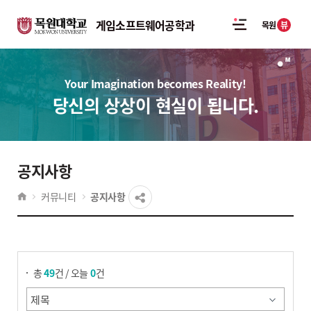
게임소프트웨어공학과
뷰
목원
Your Imagination becomes Reality!
당신의 상상이 현실이 됩니다.
공지사항
커뮤니티
공지사항
게시물 검색
총
49
건 / 오늘
0
건