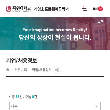
게임소프트웨어공학과
뷰
목원
Your Imagination becomes Reality!
당신의 상상이 현실이 됩니다.
취업/채용정보
커뮤니티
취업/채용정보
게시물 검색
총
33
건 / 오늘
0
건