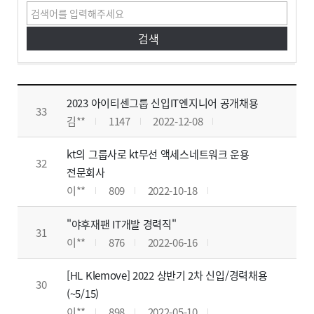
취업/채용정보
취업/채용정보 게시판입니다. 글번호, 제목, 작성자, 조회수, 작성일, 첨부파일로 구분하여 설명합니다.
2023 아이티센그룹 신입IT엔지니어 공개채용
33
김**
1147
2022-12-08
kt의 그룹사로 kt무선 액세스네트워크 운용
32
전문회사
이**
809
2022-10-18
"야후재팬 IT개발 경력직"
31
이**
876
2022-06-16
[HL Klemove] 2022 상반기 2차 신입/경력채용
30
(~5/15)
이**
898
2022-05-10