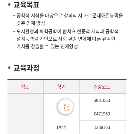
교육목표
공학적 지식을 바탕으로 창의적 사고로 문제해결능략을
갖춘 인재 양성
도시환경과 화학공학이 합쳐져 전문적 지식과 공학적
설계능력을 기반으로 사회 환경 변화에 따른 유익한
가치를 창출할 수 있는 인재양성
교육과정
도시·환경·화학공학과 교육과정 – 학년, 학기, 수강코드, 과목명, 이수구분, 학점, 주당시수 정보 제공
학년
학기
수강코드
3981063
0471963
1학기
1288163