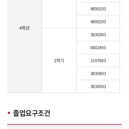
4890193
4890293
4학년
3830383
0402493
2학기
1197893
3830493
3830593
졸업요구조건
도시·환경·화학공학과 2015~2017년 입학자 졸업요구조건 – 교필, 교선, 전공, MSC, 자유선택, 총 정보 제공