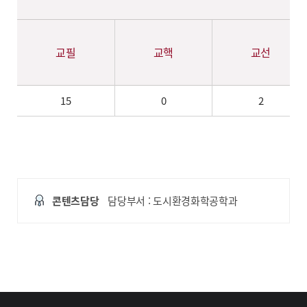
교필
교핵
교선
15
0
2
콘텐츠담당
담당부서 : 도시환경화학공학과