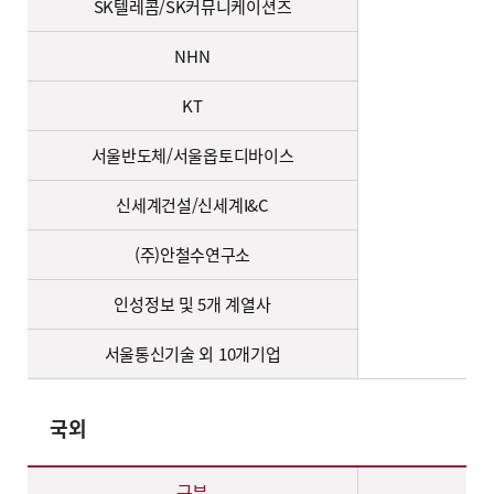
SK텔레콤/SK커뮤니케이션즈
NHN
KT
서울반도체/서울옵토디바이스
서
신세계건설/신세계I&C
(주)안철수연구소
인성정보 및 5개 계열사
서울통신기술 외 10개기업
국외
국외 혜택 – 구분(미국, 호주, 캐나다), 내용 정보 제공
구분