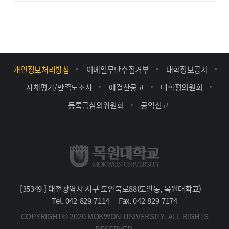
개인정보처리방침
이메일무단수집거부
대학정보공시
자체평가/만족도조사
예결산공고
대학평의원회
등록금심의위원회
공익신고
[35349 ] 대전광역시 서구 도안북로88(도안동, 목원대학교)
Tel. 042-829-7114
Fax. 042-829-7174
COPYRIGHT© 2020 MOKWON UNIVERSITY. ALL RIGHTS
RESERVED.