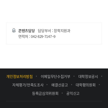
콘텐츠담당
담당부서 : 장학지원과
연락처 : 042-829-7147~9
개인정보처리방침
이메일무단수집거부
대학정보공시
자체평가/만족도조사
예결산공고
대학평의원회
등록금심의위원회
공익신고