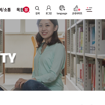
여/소통
목원뷰
검색
로그인
language
교내사이트
TY