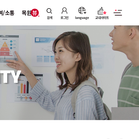
여/소통
목원뷰
검색
로그인
language
교내사이트
TY