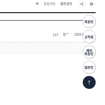
알림마당
일반공지
목원인
정**
2026.06.29
227
교직원
예비
목원인
일반인