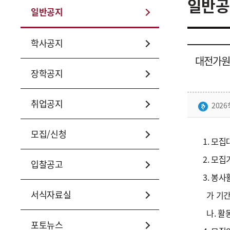
일반공
일반공지
학사공지
대전가원
장학공지
취업공지
202
모집/신청
1. 모
2. 모집기
입찰공고
3. 봉
서식자료실
가 기간: 
나. 활동
포토뉴스